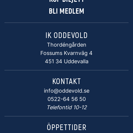
BLI MEDLEM
IK ODDEVOLD
Thordéngården
Fossums Kvarnväg 4
451 34 Uddevalla
KONTAKT
info@oddevold.se
0522-64 56 50
Telefontid 10-12
ÖPPETTIDER