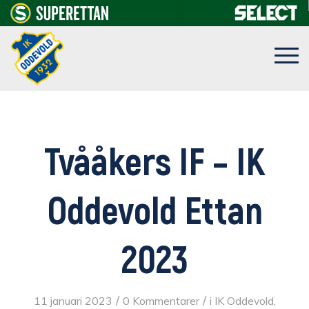
Tvååkers IF – IK
Oddevold Ettan
2023
/
/
11 januari 2023
0 Kommentarer
i
IK Oddevold
,