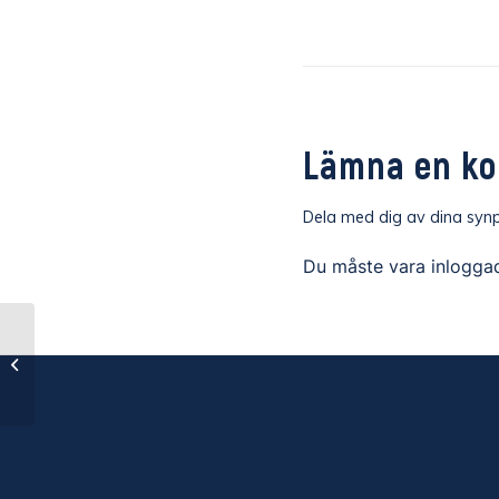
Lämna en k
Dela med dig av dina synp
Du måste vara
inlogga
IK Oddevold – Vänersborgs IF Ettan
2022