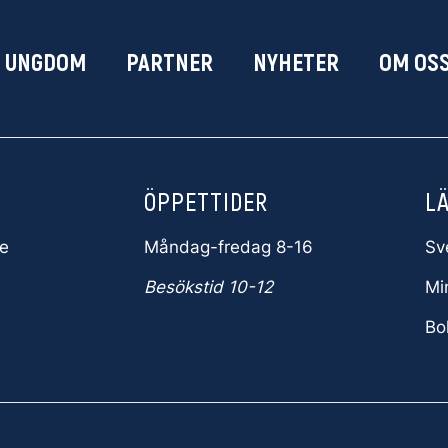
& UNGDOM
PARTNER
NYHETER
OM OS
ÖPPETTIDER
L
e
Måndag-fredag 8-16
Sv
Besökstid 10-12
Min
Bo