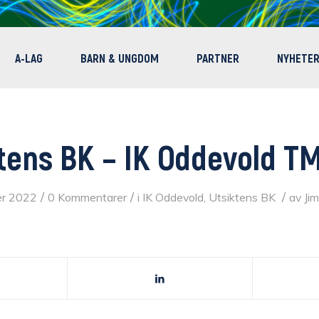
A-LAG
BARN & UNGDOM
PARTNER
NYHETE
tens BK – IK Oddevold T
/
/
/
er 2022
0 Kommentarer
i
IK Oddevold
,
Utsiktens BK
av
Ji