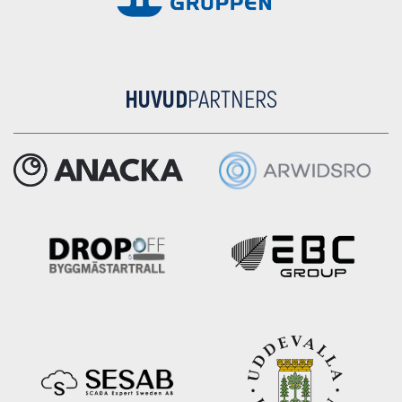
HUVUD
PARTNERS