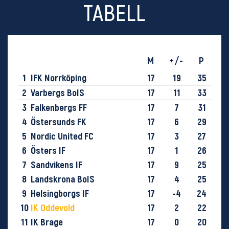
TABELL
M
+/-
P
1
IFK Norrköping
17
19
35
2
Varbergs BoIS
17
11
33
3
Falkenbergs FF
17
7
31
4
Östersunds FK
17
6
29
5
Nordic United FC
17
3
27
6
Östers IF
17
1
26
7
Sandvikens IF
17
9
25
8
Landskrona BoIS
17
4
25
9
Helsingborgs IF
17
-4
24
10
IK Oddevold
17
2
22
11
IK Brage
17
0
20