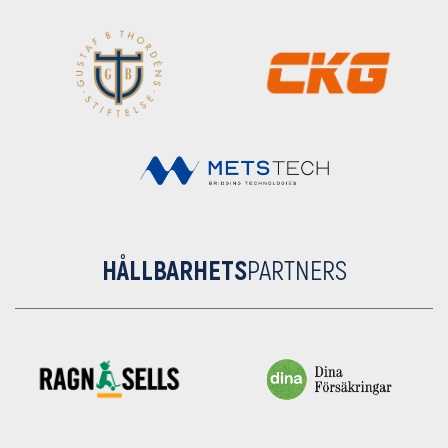
HÅLLBARHETS
PARTNERS