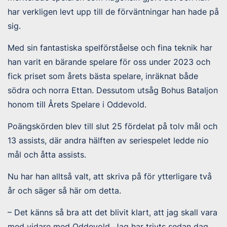
har verkligen levt upp till de förväntningar han hade på
sig.
Med sin fantastiska spelförståelse och fina teknik har
han varit en bärande spelare för oss under 2023 och
fick priset som årets bästa spelare, inräknat både
södra och norra Ettan. Dessutom utsåg Bohus Bataljon
honom till Årets Spelare i Oddevold.
Poängskörden blev till slut 25 fördelat på tolv mål och
13 assists, där andra hälften av seriespelet ledde nio
mål och åtta assists.
Nu har han alltså valt, att skriva på för ytterligare två
år och säger så här om detta.
– Det känns så bra att det blivit klart, att jag skall vara
med vidare med Oddevold. Jag har trivts sedan dag