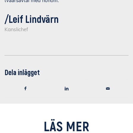
tvåårsavtal med honom.
/Leif Lindvärn
Kanslichef
Dela inlägget
LÄS MER