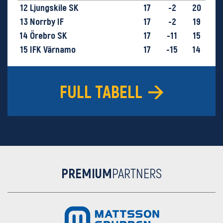
12
Ljungskile SK
17
-2
20
13
Norrby IF
17
-2
19
14
Örebro SK
17
-11
15
15
IFK Värnamo
17
-15
14
16
GIF Sundsvall
17
-28
9
FULL TABELL
PREMIUM
PARTNERS