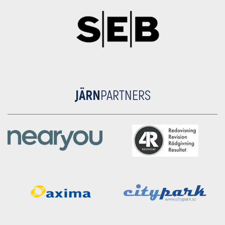
JÄRN
PARTNERS