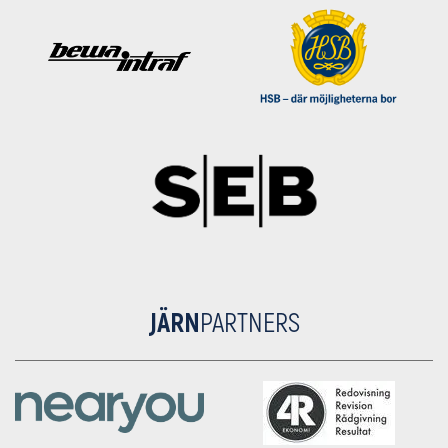
JÄRN
PARTNERS