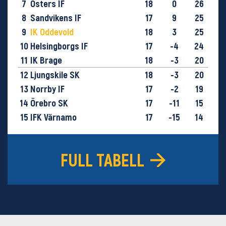
7
Östers IF
18
0
26
8
Sandvikens IF
17
9
25
9
IK Oddevold
18
3
25
10
Helsingborgs IF
17
-4
24
11
IK Brage
18
-3
20
12
Ljungskile SK
18
-3
20
13
Norrby IF
17
-2
19
14
Örebro SK
17
-11
15
15
IFK Värnamo
17
-15
14
16
GIF Sundsvall
18
-29
9
FULL TABELL