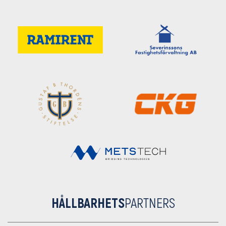
HÅLLBARHETS
PARTNERS