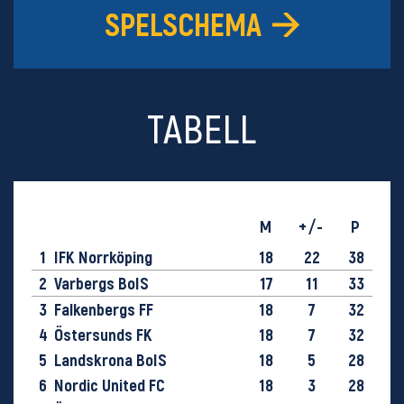
SPELSCHEMA
TABELL
M
+/-
P
1
IFK Norrköping
18
22
38
2
Varbergs BoIS
17
11
33
3
Falkenbergs FF
18
7
32
4
Östersunds FK
18
7
32
5
Landskrona BoIS
18
5
28
6
Nordic United FC
18
3
28