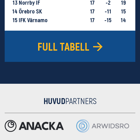
13
Norrby IF
17
-2
19
14
Örebro SK
17
-11
15
15
IFK Värnamo
17
-15
14
16
GIF Sundsvall
18
-29
9
FULL TABELL
HUVUD
PARTNERS