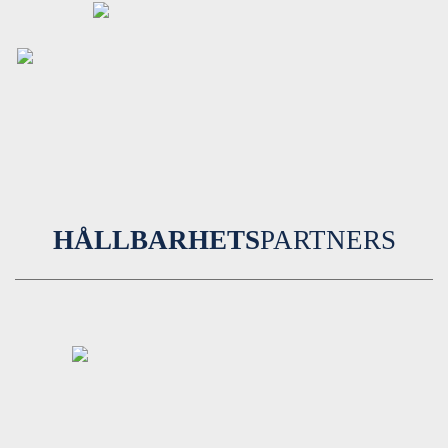
HÅLLBARHETS
PARTNERS