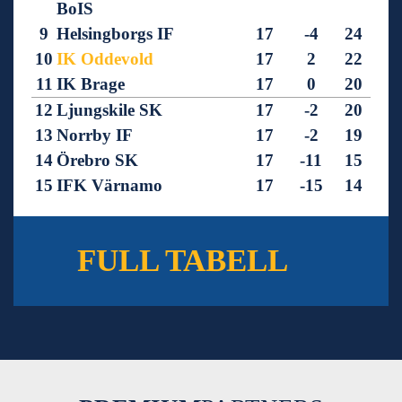
BoIS
9
Helsingborgs IF
17
-4
24
10
IK Oddevold
17
2
22
11
IK Brage
17
0
20
12
Ljungskile SK
17
-2
20
13
Norrby IF
17
-2
19
14
Örebro SK
17
-11
15
15
IFK Värnamo
17
-15
14
16
GIF Sundsvall
17
-28
9
FULL TABELL