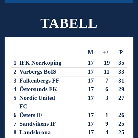
TABELL
M
+/-
P
1
IFK Norrköping
17
19
35
2
Varbergs BoIS
17
11
33
3
Falkenbergs FF
17
7
31
4
Östersunds FK
17
6
29
5
Nordic United
17
3
27
FC
6
Östers IF
17
1
26
7
Sandvikens IF
17
9
25
8
Landskrona
17
4
25