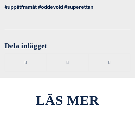
#uppåtframåt #oddevold #superettan
Dela inlägget
LÄS MER