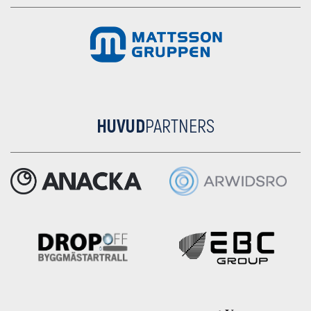
HUVUD
PARTNERS