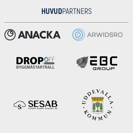
HUVUD
PARTNERS