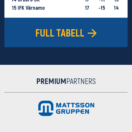
15
IFK Värnamo
17
-15
14
16
GIF Sundsvall
18
-29
9
FULL TABELL
PREMIUM
PARTNERS