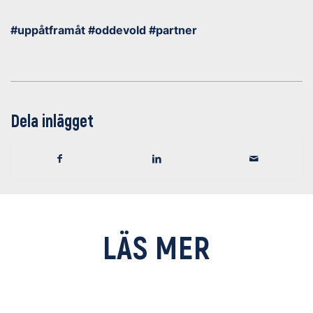
#uppåtframåt #oddevold #partner
Dela inlägget
LÄS MER