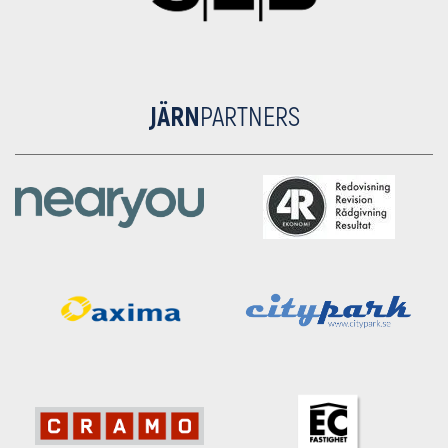
JÄRN
PARTNERS