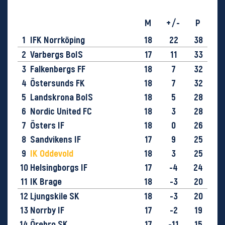
M
+/-
P
1
IFK Norrköping
18
22
38
2
Varbergs BoIS
17
11
33
3
Falkenbergs FF
18
7
32
4
Östersunds FK
18
7
32
5
Landskrona BoIS
18
5
28
6
Nordic United FC
18
3
28
7
Östers IF
18
0
26
8
Sandvikens IF
17
9
25
9
IK Oddevold
18
3
25
10
Helsingborgs IF
17
-4
24
11
IK Brage
18
-3
20
12
Ljungskile SK
18
-3
20
13
Norrby IF
17
-2
19
14
Örebro SK
17
-11
15