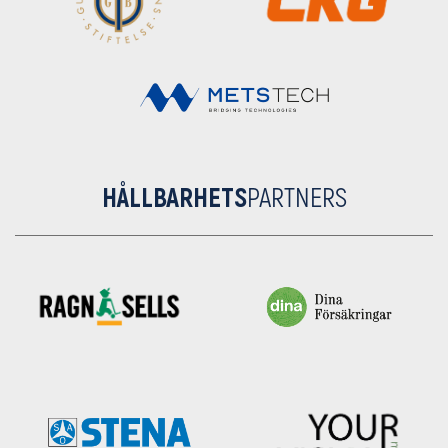
HÅLLBARHETS
PARTNERS