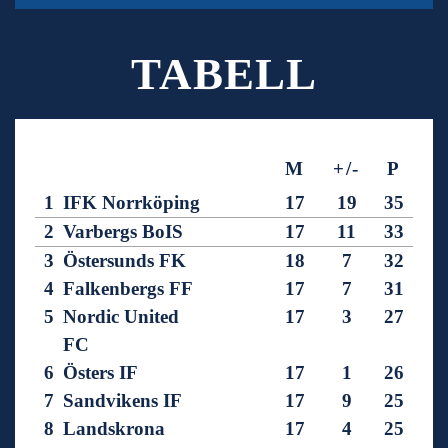
TABELL
M
+/-
P
1
IFK Norrköping
17
19
35
2
Varbergs BoIS
17
11
33
3
Östersunds FK
18
7
32
4
Falkenbergs FF
17
7
31
5
Nordic United
17
3
27
FC
6
Östers IF
17
1
26
7
Sandvikens IF
17
9
25
8
Landskrona
17
4
25