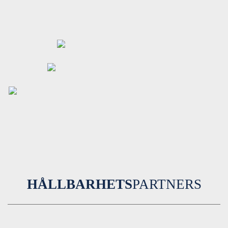
HÅLLBARHETS
PARTNERS