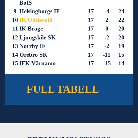
BoIS
9
Helsingborgs IF
17
-4
24
10
IK Oddevold
17
2
22
11
IK Brage
17
0
20
12
Ljungskile SK
17
-2
20
13
Norrby IF
17
-2
19
14
Örebro SK
17
-11
15
15
IFK Värnamo
17
-15
14
16
GIF Sundsvall
18
-29
9
FULL TABELL