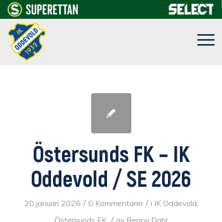
Östersunds FK – IK
Oddevold / SE 2026
/
/
20 januari 2026
0 Kommentarer
i
IK Oddevold
,
/
Östersunds FK
av
Benny Dahl